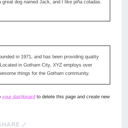
 a great dog named Jack, and I like piña coladas.
ded in 1971, and has been providing quality
. Located in Gotham City, XYZ employs over
 awesome things for the Gotham community.
o
your dashboard
to delete this page and create new
SHARE