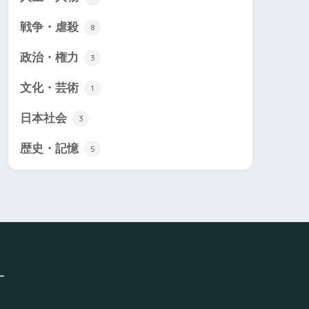
戦争・虐殺
8
政治・権力
3
文化・芸術
1
日本社会
3
歴史・記憶
5
ー