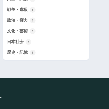
戦争・虐殺
8
政治・権力
3
文化・芸術
1
日本社会
3
歴史・記憶
5
ー