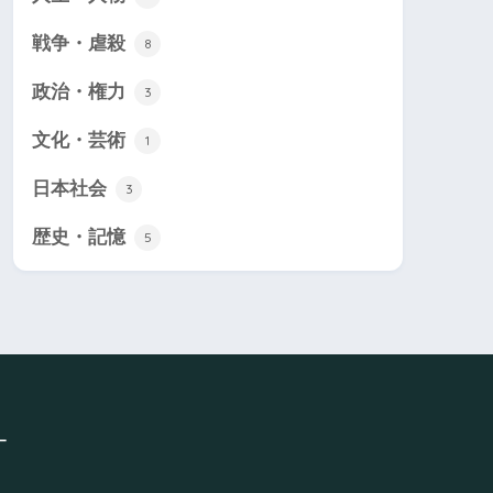
戦争・虐殺
8
政治・権力
3
文化・芸術
1
日本社会
3
歴史・記憶
5
ー