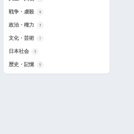
戦争・虐殺
8
政治・権力
3
文化・芸術
1
日本社会
3
歴史・記憶
5