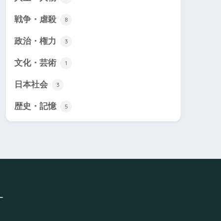
戦争・虐殺
8
政治・権力
3
文化・芸術
1
日本社会
3
歴史・記憶
5
ー