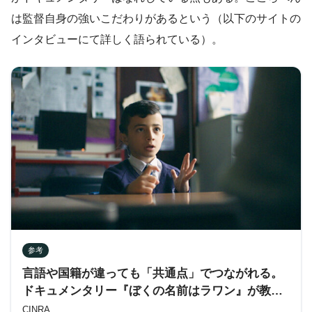
は監督自身の強いこだわりがあるという（以下のサイトの
インタビューにて詳しく語られている）。
参考
言語や国籍が違っても「共通点」でつながれる。
ドキュメンタリー『ぼくの名前はラワン』が教え
てくれること | CINRA
CINRA