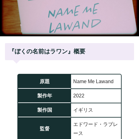
『ぼくの名前はラワン』概要
原題
Name Me Lawand
製作年
2022
製作国
イギリス
エドワード・ラブレ
監督
ース