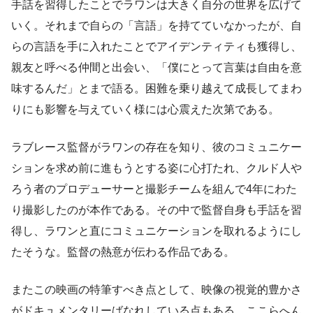
手話を習得したことでラワンは大きく自分の世界を広げて
いく。それまで自らの「言語」を持てていなかったが、自
らの言語を手に入れたことでアイデンティティも獲得し、
親友と呼べる仲間と出会い、「僕にとって言葉は自由を意
味するんだ」とまで語る。困難を乗り越えて成長してまわ
りにも影響を与えていく様には心震えた次第である。
ラブレース監督がラワンの存在を知り、彼のコミュニケー
ションを求め前に進もうとする姿に心打たれ、クルド人や
ろう者のプロデューサーと撮影チームを組んで4年にわた
り撮影したのが本作である。その中で監督自身も手話を習
得し、ラワンと直にコミュニケーションを取れるようにし
たそうな。監督の熱意が伝わる作品である。
またこの映画の特筆すべき点として、映像の視覚的豊かさ
がドキュメンタリーばなれしている点もある。ここらへん