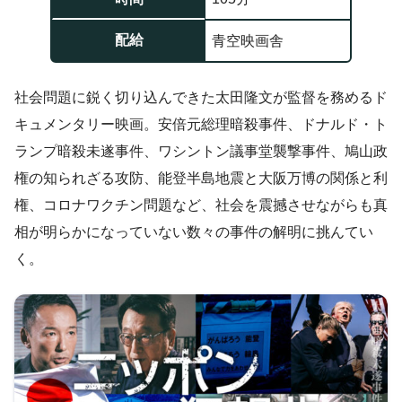
配給
青空映画舎
社会問題に鋭く切り込んできた太田隆文が監督を務めるド
キュメンタリー映画。安倍元総理暗殺事件、ドナルド・ト
ランプ暗殺未遂事件、ワシントン議事堂襲撃事件、鳩山政
権の知られざる攻防、能登半島地震と大阪万博の関係と利
権、コロナワクチン問題など、社会を震撼させながらも真
相が明らかになっていない数々の事件の解明に挑んてい
く。