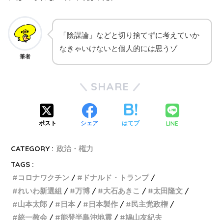
「陰謀論」などと切り捨てずに考えていか
なきゃいけないと個人的には思うゾ
筆者
SHARE
LINE
ポスト
シェア
はてブ
CATEGORY :
政治・権力
TAGS :
コロナワクチン
ドナルド・トランプ
れいわ新選組
万博
大石あきこ
太田隆文
山本太郎
日本
日本製作
民主党政権
統一教会
能登半島沖地震
鳩山友紀夫