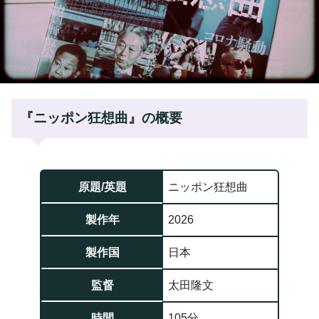
『ニッポン狂想曲』の概要
原題/英題
ニッポン狂想曲
製作年
2026
製作国
日本
監督
太田隆文
時間
105分